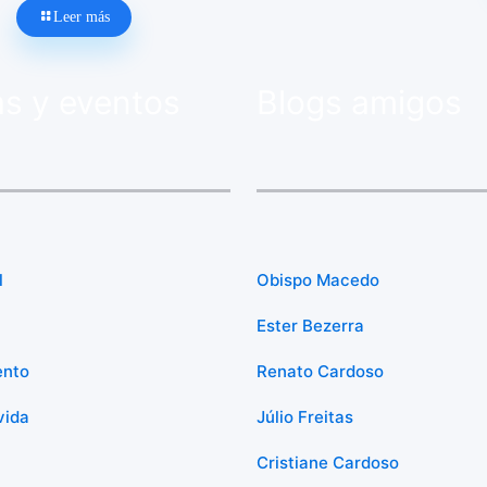
Leer más
as y eventos
Blogs amigos
l
Obispo Macedo
Ester Bezerra
ento
Renato Cardoso
vida
Júlio Freitas
Cristiane Cardoso