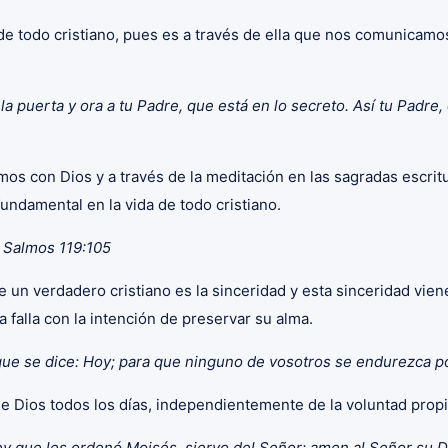
 de todo cristiano, pues es a través de ella que nos comunicamos
a la puerta y ora a tu Padre, que está en lo secreto. Así tu Pad
s con Dios y a través de la meditación en las sagradas escritur
fundamental en la vida de todo cristiano.
» Salmos 119:105
de un verdadero cristiano es la sinceridad y esta sinceridad vi
falla con la intención de preservar su alma.
o que se dice: Hoy; para que ninguno de vosotros se endurezca 
 de Dios todos los días, independientemente de la voluntad propi
ley que les ordenó Moisés, siervo del Señor: amen al Señor su