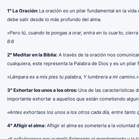
1° La Oración:
La oración es un pilar fundamental en la vida
debe salir desde lo más profundo del alma.
«Pero tú, cuando te pongas a orar, entra en tu cuarto, cierr
6:6
2° Meditar en la Biblia:
A través de la oración nos comunicamo
cualquiera, este representa la Palabra de Dios y es un pilar 
«Lámpara es a mis pies tu palabra, Y lumbrera a mi camino.
3° Exhortar los unos a los otros:
Una de las características 
importante exhortar a aquellos que están cometiendo alguna 
«Antes exhortaos los unos a los otros cada día, entre tant
4° Afligir el alma:
Afligir el alma es someterla a la voluntad
«Y esfuércense por cumplir fielmente el mandamiento y la 