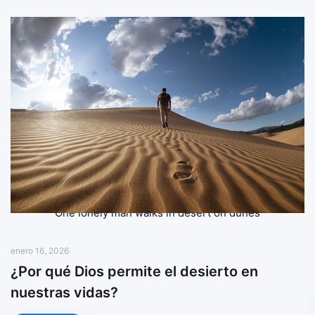
One lonely man walks in desert on dunes
enero 16, 2026
¿Por qué Dios permite el desierto en
nuestras vidas?