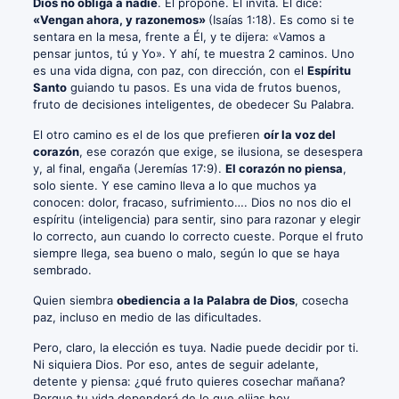
Dios no obliga a nadie
. Él propone. Él invita. Él dice:
«Vengan ahora, y razonemos»
(Isaías 1:18). Es como si te
sentara en la mesa, frente a Él, y te dijera: «Vamos a
pensar juntos, tú y Yo». Y ahí, te muestra 2 caminos. Uno
es una vida digna, con paz, con dirección, con el
Espíritu
Santo
guiando tu pasos. Es una vida de frutos buenos,
fruto de decisiones inteligentes, de obedecer Su Palabra.
El otro camino es el de los que prefieren
oír la voz del
corazón
, ese corazón que exige, se ilusiona, se desespera
y, al final, engaña (Jeremías 17:9).
El corazón no piensa
,
solo siente. Y ese camino lleva a lo que muchos ya
conocen: dolor, fracaso, sufrimiento…. Dios no nos dio el
espíritu (inteligencia) para sentir, sino para razonar y elegir
lo correcto, aun cuando lo correcto cueste. Porque el fruto
siempre llega, sea bueno o malo, según lo que se haya
sembrado.
Quien siembra
obediencia a la Palabra de Dios
, cosecha
paz, incluso en medio de las dificultades.
Pero, claro, la elección es tuya. Nadie puede decidir por ti.
Ni siquiera Dios. Por eso, antes de seguir adelante,
detente y piensa: ¿qué fruto quieres cosechar mañana?
Porque tu vida dependerá de lo que elijas hoy.